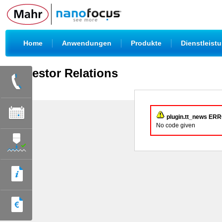
|
|
|
Home
Anwendungen
Produkte
Dienstleist
Investor Relations
plugin.tt_news ER
No code given