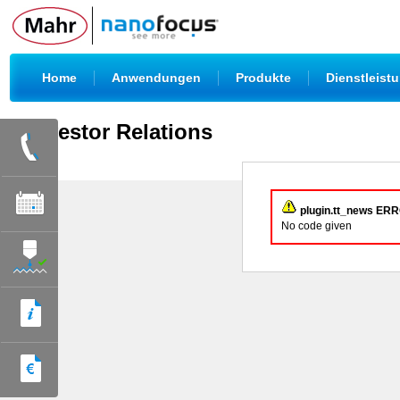
|
|
|
Home
Anwendungen
Produkte
Dienstleist
Investor Relations
plugin.tt_news ER
No code given